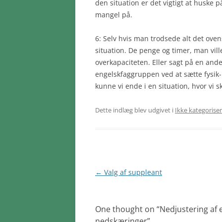
den situation er det vigtigt at huske 
mangel på.
6: Selv hvis man trodsede alt det oven
situation. De penge og timer, man vill
overkapaciteten. Eller sagt på en ande
engelskfaggruppen ved at sætte fysik- 
kunne vi ende i en situation, hvor vi s
Dette indlæg blev udgivet i
Ikke kategorise
Indlægsnavigation
←
Valg af suppleant
One thought on “
Nedjustering af e
nedskæringer
”