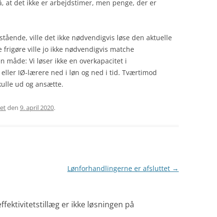
på, at det ikke er arbejdstimer, men penge, der er
stående, ville det ikke nødvendigvis løse den aktuelle
e frigøre ville jo ikke nødvendigvis matche
n måde: Vi løser ikke en overkapacitet i
eller IØ-lærere ned i løn og ned i tid. Tværtimod
kulle ud og ansætte.
ret
den
9. april 2020
.
Lønforhandlingerne er afsluttet
→
ffektivitetstillæg er ikke løsningen på