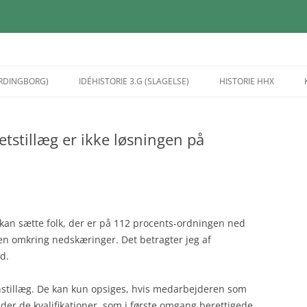
ORDINGBORG)
IDÉHISTORIE 3.G (SLAGELSE)
HISTORIE HHX
MYTER OM MAD
BAGGRUNDEN FOR
FRA 2.G
REFORMATIONEN
tetstillæg er ikke løsningen på
OM MAD
MYTER OM KØN
DET PROBLEMORIENT
FRA 2.G
VELKOMMEN TIL IDÉHI
ARBEJDE
OM KØN
MYTER OM NATIONEN
MYTER OG SOCIALE
VERDENSKRIGE OG
OM NATIONEN
FOLKEDRAB
KONSTRUKTIONER
MELLEMKRIGSTID
n kan sætte folk, der er på 112 procents-ordningen ned
RAB
STRUKTURALISME
STAT OG NATION
DEN KOLDE KRIG
en omkring nedskæringer. Det betragter jeg af
URALISME
d.
GRØNLAND OG DEN G
BAGGRUNDEN FOR
HISTORIE
REFORMATIONEN
ionstillæg. De kan kun opsiges, hvis medarbejderen som
IDÉEN OM TEKNOLOGI
der de kvalifikationer, som i første omgang berettigede