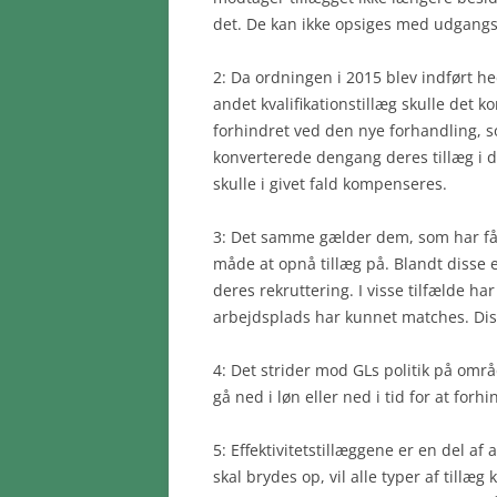
det. De kan ikke opsiges med udgangs
2: Da ordningen i 2015 blev indført he
andet kvalifikationstillæg skulle det ko
forhindret ved den nye forhandling, s
konverterede dengang deres tillæg i de
skulle i givet fald kompenseres.
3: Det samme gælder dem, som har fåe
måde at opnå tillæg på. Blandt disse e
deres rekruttering. I visse tilfælde h
arbejdsplads har kunnet matches. Diss
4: Det strider mod GLs politik på områ
gå ned i løn eller ned i tid for at forh
5: Effektivitetstillæggene er en del af
skal brydes op, vil alle typer af tillæg