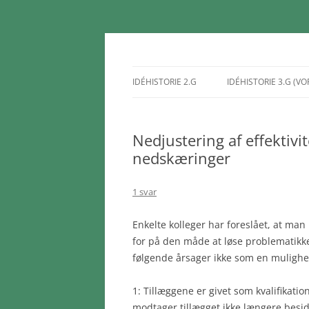
Hop
til
indhold
jakobhorn.dk
IDÉHISTORIE 2.G
IDÉHISTORIE 3.G (V
VELKOMMEN TIL IDÉHISTORIE
MYTER OG SOCIALE
KONSTRUKTIONER
Nedjustering af effektivi
MYTER OG SOCIALE
MYTER 
nedskæringer
KONSTRUKTIONER
MYTER 
1 svar
MYTER 
Enkelte kolleger har foreslået, at ma
FOLKED
for på den måde at løse problematikk
STRUKT
følgende årsager ikke som en mulighe
1: Tillæggene er givet som kvalifikat
modtager tillægget ikke længere besid