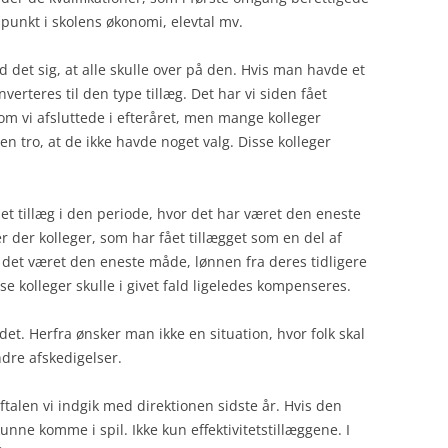
punkt i skolens økonomi, elevtal mv.
d det sig, at alle skulle over på den. Hvis man havde et
nverteres til den type tillæg. Det har vi siden fået
om vi afsluttede i efteråret, men mange kolleger
n tro, at de ikke havde noget valg. Disse kolleger
t tillæg i den periode, hvor det har været den eneste
r der kolleger, som har fået tillægget som en del af
ar det været den eneste måde, lønnen fra deres tidligere
e kolleger skulle i givet fald ligeledes kompenseres.
det. Herfra ønsker man ikke en situation, hvor folk skal
indre afskedigelser.
 aftalen vi indgik med direktionen sidste år. Hvis den
 kunne komme i spil. Ikke kun effektivitetstillæggene. I