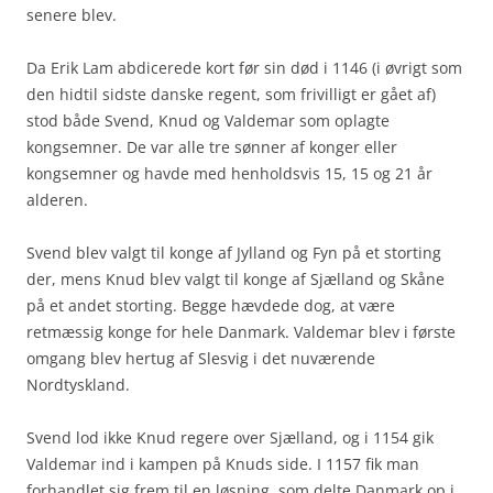
senere blev.
Da Erik Lam abdicerede kort før sin død i 1146 (i øvrigt som
den hidtil sidste danske regent, som frivilligt er gået af)
stod både Svend, Knud og Valdemar som oplagte
kongsemner. De var alle tre sønner af konger eller
kongsemner og havde med henholdsvis 15, 15 og 21 år
alderen.
Svend blev valgt til konge af Jylland og Fyn på et storting
der, mens Knud blev valgt til konge af Sjælland og Skåne
på et andet storting. Begge hævdede dog, at være
retmæssig konge for hele Danmark. Valdemar blev i første
omgang blev hertug af Slesvig i det nuværende
Nordtyskland.
Svend lod ikke Knud regere over Sjælland, og i 1154 gik
Valdemar ind i kampen på Knuds side. I 1157 fik man
forhandlet sig frem til en løsning, som delte Danmark op i