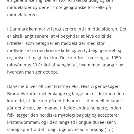
en generalisering. Der er stor forskel på tidlig og sen
middelalder og der er store geografiske forskelle på
middelalderen.
I Danmark kommer vi langt senere ind i middelalderen. Det
er altså langt senere, at vi begynder at leve op til de
kriterier, som betegner en middelalder med stor
indflydelse fra den kristne kirke og en tydelig, generel og
organiseret magtstruktur. Det sker først omkring år 1050
(plus/minus 50 år lidt afhængigt af, hvem man spørger og
hvordan man gør det op).
Danerne bliver officielt kristne i 965. Hvis vi genbesøger
Braudels korte, mellemlange og lange tid, er det kun i den
korte tid, at det sker på det tidspunkt. I den mellemlange
går der årtier, og i mange tilfælde endnu længere, inden
folk lægger den nordiske mytologi bag sig og accepterer
kristendommen, og i den lange td (longue durée) ser vi
stadig spor fra det i dag i ugenavne som tirsdag (Tyr),