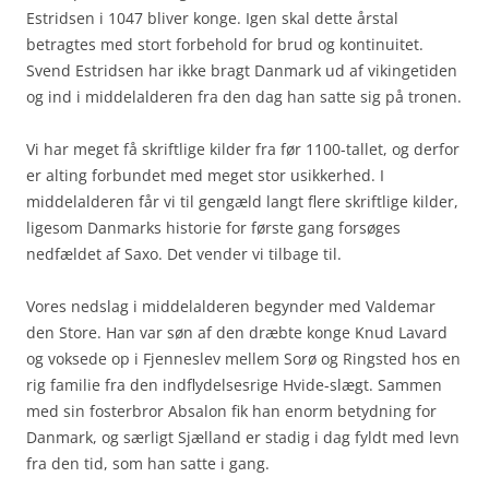
Estridsen i 1047 bliver konge. Igen skal dette årstal
betragtes med stort forbehold for brud og kontinuitet.
Svend Estridsen har ikke bragt Danmark ud af vikingetiden
og ind i middelalderen fra den dag han satte sig på tronen.
Vi har meget få skriftlige kilder fra før 1100-tallet, og derfor
er alting forbundet med meget stor usikkerhed. I
middelalderen får vi til gengæld langt flere skriftlige kilder,
ligesom Danmarks historie for første gang forsøges
nedfældet af Saxo. Det vender vi tilbage til.
Vores nedslag i middelalderen begynder med Valdemar
den Store. Han var søn af den dræbte konge Knud Lavard
og voksede op i Fjenneslev mellem Sorø og Ringsted hos en
rig familie fra den indflydelsesrige Hvide-slægt. Sammen
med sin fosterbror Absalon fik han enorm betydning for
Danmark, og særligt Sjælland er stadig i dag fyldt med levn
fra den tid, som han satte i gang.