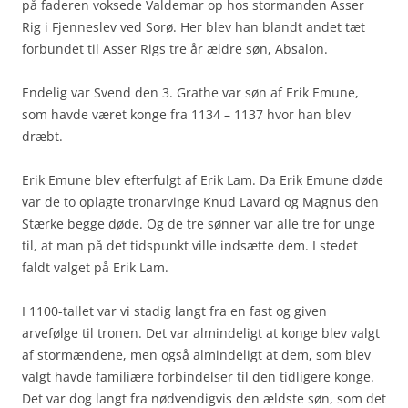
på faderen voksede Valdemar op hos stormanden Asser
Rig i Fjenneslev ved Sorø. Her blev han blandt andet tæt
forbundet til Asser Rigs tre år ældre søn, Absalon.
Endelig var Svend den 3. Grathe var søn af Erik Emune,
som havde været konge fra 1134 – 1137 hvor han blev
dræbt.
Erik Emune blev efterfulgt af Erik Lam. Da Erik Emune døde
var de to oplagte tronarvinge Knud Lavard og Magnus den
Stærke begge døde. Og de tre sønner var alle tre for unge
til, at man på det tidspunkt ville indsætte dem. I stedet
faldt valget på Erik Lam.
I 1100-tallet var vi stadig langt fra en fast og given
arvefølge til tronen. Det var almindeligt at konge blev valgt
af stormændene, men også almindeligt at dem, som blev
valgt havde familiære forbindelser til den tidligere konge.
Det var dog langt fra nødvendigvis den ældste søn, som det