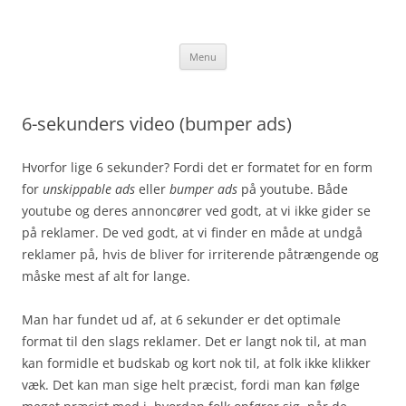
Hop
til
jakobhorn.dk
indhold
Menu
6-sekunders video (bumper ads)
Hvorfor lige 6 sekunder? Fordi det er formatet for en form
for
unskippable ads
eller
bumper ads
på youtube. Både
youtube og deres annoncører ved godt, at vi ikke gider se
på reklamer. De ved godt, at vi finder en måde at undgå
reklamer på, hvis de bliver for irriterende påtrængende og
måske mest af alt for lange.
Man har fundet ud af, at 6 sekunder er det optimale
format til den slags reklamer. Det er langt nok til, at man
kan formidle et budskab og kort nok til, at folk ikke klikker
væk. Det kan man sige helt præcist, fordi man kan følge