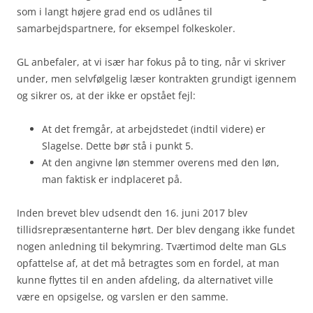
som i langt højere grad end os udlånes til
samarbejdspartnere, for eksempel folkeskoler.
GL anbefaler, at vi især har fokus på to ting, når vi skriver
under, men selvfølgelig læser kontrakten grundigt igennem
og sikrer os, at der ikke er opstået fejl:
At det fremgår, at arbejdstedet (indtil videre) er
Slagelse. Dette bør stå i punkt 5.
At den angivne løn stemmer overens med den løn,
man faktisk er indplaceret på.
Inden brevet blev udsendt den 16. juni 2017 blev
tillidsrepræsentanterne hørt. Der blev dengang ikke fundet
nogen anledning til bekymring. Tværtimod delte man GLs
opfattelse af, at det må betragtes som en fordel, at man
kunne flyttes til en anden afdeling, da alternativet ville
være en opsigelse, og varslen er den samme.