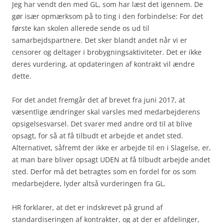
Jeg har vendt den med GL, som har læst det igennem. De
gør især opmærksom på to ting i den forbindelse: For det
første kan skolen allerede sende os ud til
samarbejdspartnere. Det sker blandt andet når vi er
censorer og deltager i brobygningsaktiviteter. Det er ikke
deres vurdering, at opdateringen af kontrakt vil ændre
dette.
For det andet fremgår det af brevet fra juni 2017, at
væsentlige ændringer skal varsles med medarbejderens
opsigelsesvarsel. Det svarer med andre ord til at blive
opsagt, for så at få tilbudt et arbejde et andet sted.
Alternativet, såfremt der ikke er arbejde til en i Slagelse, er,
at man bare bliver opsagt UDEN at få tilbudt arbejde andet
sted. Derfor må det betragtes som en fordel for os som
medarbejdere, lyder altså vurderingen fra GL.
HR forklarer, at det er indskrevet på grund af
standardiseringen af kontrakter, og at der er afdelinger,