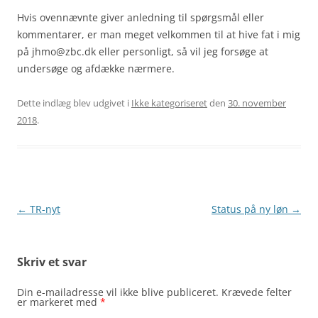
Hvis ovennævnte giver anledning til spørgsmål eller
kommentarer, er man meget velkommen til at hive fat i mig
på jhmo@zbc.dk eller personligt, så vil jeg forsøge at
undersøge og afdække nærmere.
Dette indlæg blev udgivet i
Ikke kategoriseret
den
30. november
2018
.
Indlægsnavigation
←
TR-nyt
Status på ny løn
→
Skriv et svar
Din e-mailadresse vil ikke blive publiceret.
Krævede felter
er markeret med
*