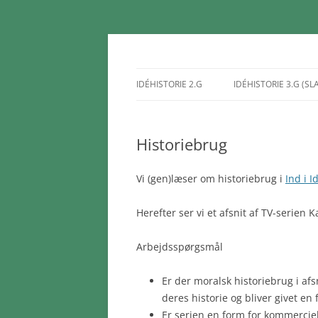
Hop
til
indhold
jakobhorn.dk
IDÉHISTORIE 2.G
IDÉHISTORIE 3.G (SL
VELKOMMEN TIL IDÉHISTORIE
FRA 2.G
Historiebrug
MYTER OG SOCIALE
MYTER 
KONSTRUKTIONER
MYTER 
Vi (gen)læser om historiebrug i
Ind i I
MYTER 
Herefter ser vi et afsnit af TV-serien 
FOLKED
Arbejdsspørgsmål
STRUKT
Er der moralsk historiebrug i afs
deres historie og bliver givet en
Er serien en form for kommerciel