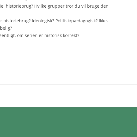
CASINOMØDET
el historiebrug? Hvilke grupper tror du vil bruge den
AKTØR-NETVÆRK-TEORI
CUBAKRISEN
GRUNDLOVEN 1849
r historiebrug? Ideologisk? Politisk/pædagogisk? Ikke-
TREKASSEMODELLEN
VIETNAMKRIGEN
belig?
DE SLESVIGSKE KRIGE
JERNBANEN – ET STORT
AFGHANISTAN
tligt, om serien er historisk korrekt?
DANMARKSVEJ TIL
TEKNOLOGISK SYSTEM
DEN KOLDE KRIGS AFSLUTNI
NATIONALSTATEN PÅ FEM
KATASTROFER
MINUTTER
AFRUNDING OG KONTRAFAK
HISTORIE