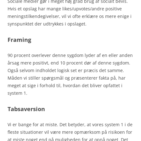
Sociale medier gør i meget høj grad brug af socialt bevis.
Hvis et opslag har mange likes/upvotes/andre positive
meningstilkendegivelser, vil vi ofte erklære os mere enige i
synspunktet der udtrykkes i opslaget.
Framing
90 procent overlever denne sygdom lyder af en eller anden
årsag mere positivt, end 10 procent dør af denne sygdom.
Også selvom indholdet logisk set er præcis det samme.
Måden vi stiller spørgsmål og præsenterer fakta på, har
meget at sige i forhold til, hvordan det bliver opfattet i
system 1.
Tabsaversion
Vi er bange for at miste. Det betyder, at vores system 1 i de
fleste situationer vil være mere opmærksom på risikoen for
at miste noget end på muligheden for at opnå noget. Det