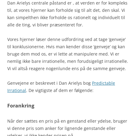
Dan Arielys centrale påstand er , at verden er for kompleks
til, at vores hjerner kan forholde sig til alt det, den skal. Vi
kan simpelthen ikke forholde os rationelt og individuelt til
alle de ting, vi bliver præsenteret for.
Vores hjerner løser denne udfordring ved at tage ‘genveje’
til konklusionerne. Hvis man kender disse ‘genveje’ og kan
bruge dem mod os, er vi lette at manipulere med. Vi er
nemlig ikke bare irrationelle, men forudsigeligt irrationelle.
Vi vil altså reagere nogenlunde ens på de samme genveje.
Genvejene er beskrevet i Dan Arielys bog
Predictable
Irrational
. De vigtigste af dem er følgende:
Forankring
Når der sættes en pris på en genstand eller ydelse, bruger
vi denne pris som anker for lignende genstande eller
ydelser, vi ikke kender prisen på.