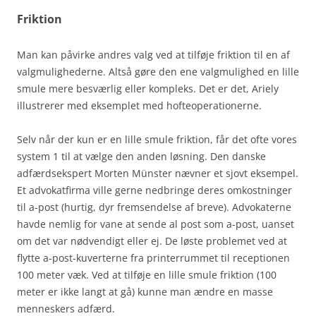
Friktion
Man kan påvirke andres valg ved at tilføje friktion til en af
valgmulighederne. Altså gøre den ene valgmulighed en lille
smule mere besværlig eller kompleks. Det er det, Ariely
illustrerer med eksemplet med hofteoperationerne.
Selv når der kun er en lille smule friktion, får det ofte vores
system 1 til at vælge den anden løsning. Den danske
adfærdsekspert Morten Münster nævner et sjovt eksempel.
Et advokatfirma ville gerne nedbringe deres omkostninger
til a-post (hurtig, dyr fremsendelse af breve). Advokaterne
havde nemlig for vane at sende al post som a-post, uanset
om det var nødvendigt eller ej. De løste problemet ved at
flytte a-post-kuverterne fra printerrummet til receptionen
100 meter væk. Ved at tilføje en lille smule friktion (100
meter er ikke langt at gå) kunne man ændre en masse
menneskers adfærd.