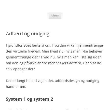
Hop
til
jakobhorn.dk
indhold
Menu
Adfærd og nudging
I grundforløbet lærte vi om, hvordan vi kan gennemtrænge
den virtuelle firewall. Men hvad nu, hvis man ikke behøver
gennemtrænge den? Hvad nu, hvis man kan liste sig uden
om den og påvirke andre menneskers adfærd, uden at de
selv opdager det?
Det er langt henad vejen det, adfærdsdesign og nudging
handler om.
System 1 og system 2