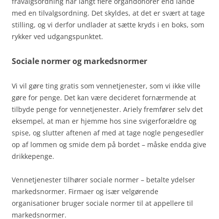
fravalgsordning har langt flere organdonorer end lande
med en tilvalgsordning. Det skyldes, at det er svært at tage
stilling, og vi derfor undlader at sætte kryds i en boks, som
rykker ved udgangspunktet.
Sociale normer og markedsnormer
Vi vil gøre ting gratis som vennetjenester, som vi ikke ville
gøre for penge. Det kan være decideret fornærmende at
tilbyde penge for vennetjenester. Ariely fremfører selv det
eksempel, at man er hjemme hos sine svigerforældre og
spise, og slutter aftenen af med at tage nogle pengesedler
op af lommen og smide dem på bordet – måske endda give
drikkepenge.
Vennetjenester tilhører sociale normer – betalte ydelser
markedsnormer. Firmaer og især velgørende
organisationer bruger sociale normer til at appellere til
markedsnormer.